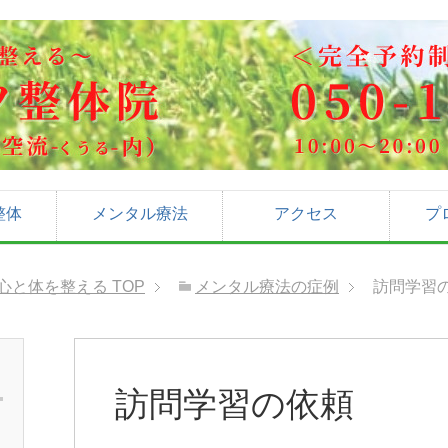
整体
メンタル療法
アクセス
プ
心と体を整える
TOP
メンタル療法の症例
訪問学習
訪問学習の依頼