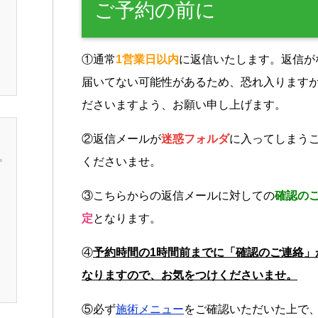
ご予約の前に
①通常
1営業日以内
に返信いたします。返信が
届いてない可能性があるため、恐れ入ります
ださいますよう、お願い申し上げます。
②返信メールが
迷惑フォルダ
に入ってしまう
くださいませ。
③こちらからの返信メールに対しての
確認の
定
となります。
④
予約時間の1時間前までに「確認のご連絡」
なりますので、お気をつけくださいませ。
⑤必ず
施術メニュー
をご確認いただいた上で